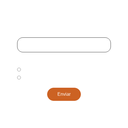
Email*
Selecciona una*
Subscribirme
Darme de baja
Enviar