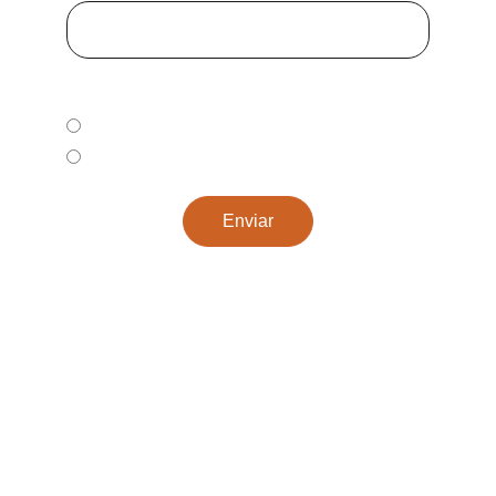
Selecciona una*
Subscribirme
Darme de baja
Enviar
Sede social:
Sociedad Aragonesa Libre de Tabaco (SALT)
Paseo de los Ruiseñores, 2, 50006 
Zaragoza, España